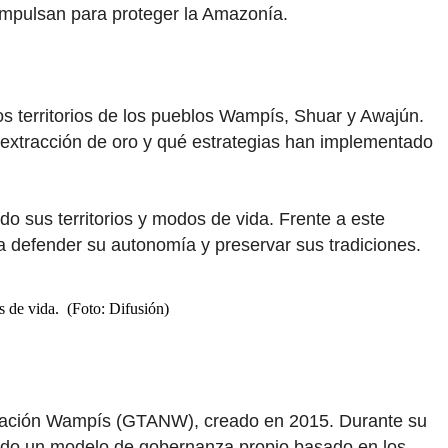
s impulsan para proteger la Amazonía.
os territorios de los pueblos Wampís, Shuar y Awajún.
a extracción de oro y qué estrategias han implementado
o sus territorios y modos de vida. Frente a este
ra defender su autonomía y preservar sus tradiciones.
s de vida. (Foto: Difusión)
a Nación Wampís (GTANW), creado en 2015. Durante su
iendo un modelo de gobernanza propio basado en los