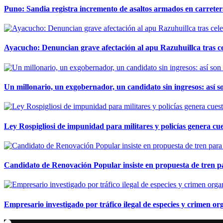
Puno: Sandia registra incremento de asaltos armados en carreter
Ayacucho: Denuncian grave afectación al apu Razuhuillca tras c
Un millonario, un exgobernador, un candidato sin ingresos: así so
Ley Rospigliosi de impunidad para militares y policías genera cu
Candidato de Renovación Popular insiste en propuesta de tren pa
Empresario investigado por tráfico ilegal de especies y crimen o