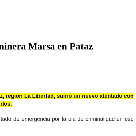
 minera Marsa en Pataz
, región La Libertad, sufrió un nuevo atentado con
idos.
tado de emergencia por la ola de criminalidad en ese