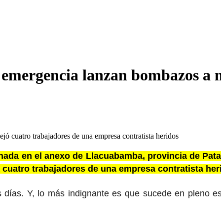
e emergencia lanzan bombazos a
jó cuatro trabajadores de una empresa contratista heridos
nada en el anexo de Llacuabamba, provincia de Pataz
 cuatro trabajadores de una empresa contratista her
 días. Y, lo más indignante es que sucede en pleno es