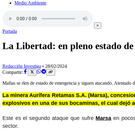
Medio Ambiente
×
Portada
La Libertad: en pleno estado d
Redacción Investiga
•
28/02/2024
Compartir:
Mafias se ríen de estado de emergencia y siguen atacando. Atentado de
La minera Aurífera Retamas S.A. (Marsa), concesio
explosivos en una de sus bocaminas, el cual dejó a
Este es el segundo ataque que sufre
Marsa
en pocos
sector.