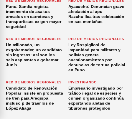
RED DE MEDIOS REGIONALES
RED DE MEDIOS REGIONALES
Puno: Sandia registra
Ayacucho: Denuncian grave
incremento de asaltos
afectación al apu
armados en carreteras y
Razuhuillca tras celebración
transportistas exigen mayor
en sus montañas
seguridad
RED DE MEDIOS REGIONALES
RED DE MEDIOS REGIONALES
Un millonario, un
Ley Rospigliosi de
exgobernador, un candidato
impunidad para militares y
sin ingresos: así son los
policías genera
seis aspirantes a gobernar
cuestionamientos por
Junín
denuncias de tortura policial
en Puno
RED DE MEDIOS REGIONALES
INVESTIGANDO
Candidato de Renovación
Empresario investigado por
Popular insiste en propuesta
tráfico ilegal de especies y
de tren para Arequipa,
crimen organizado continúa
incluso pide traer los de
exportando aletas de
López Aliaga
tiburones protegidos
×