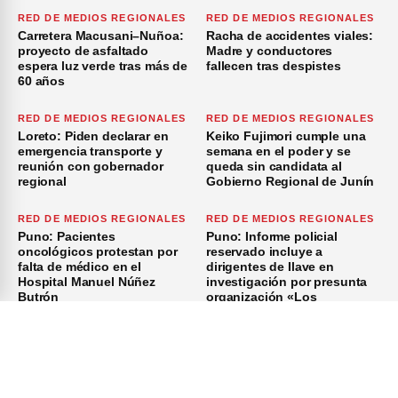
RED DE MEDIOS REGIONALES
RED DE MEDIOS REGIONALES
Carretera Macusani–Nuñoa:
Racha de accidentes viales:
proyecto de asfaltado
Madre y conductores
espera luz verde tras más de
fallecen tras despistes
60 años
RED DE MEDIOS REGIONALES
RED DE MEDIOS REGIONALES
Loreto: Piden declarar en
Keiko Fujimori cumple una
emergencia transporte y
semana en el poder y se
reunión con gobernador
queda sin candidata al
regional
Gobierno Regional de Junín
RED DE MEDIOS REGIONALES
RED DE MEDIOS REGIONALES
Puno: Pacientes
Puno: Informe policial
oncológicos protestan por
reservado incluye a
falta de médico en el
dirigentes de Ilave en
Hospital Manuel Núñez
investigación por presunta
Butrón
organización «Los
Azuzadores del Sur»
×