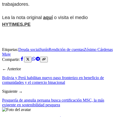
trabajadores.
Lea la nota original
aquí
o visita el medio
HYTIMES.PE
Etiquetas:
Deuda social
Junín
Rendición de cuentas
Zósimo Cárdenas
Muje
Compartir:
← Anterior
Bolivia y Perú habilitan nuevo paso fronterizo en beneficio de
comunidades y el comercio binacional
Siguiente →
Pesquería de anguila peruana busca certificación MSC, la más
exigente en sostenibilidad pesquera