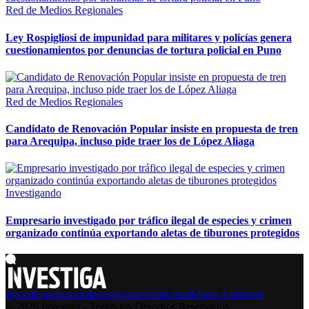
Red de Medios Regionales
Ley Rospigliosi de impunidad para militares y policías genera
cuestionamientos por denuncias de tortura policial en Puno
Red de Medios Regionales
Candidato de Renovación Popular insiste en propuesta de tren
para Arequipa, incluso pide traer los de López Aliaga
Investigando
Empresario investigado por tráfico ilegal de especies y crimen
organizado continúa exportando aletas de tiburones protegidos
Inicio
Investigación
Investigando
Publicidad
Medio Ambiente
© 2026 Investiga - Todos los Derechos Reservados.