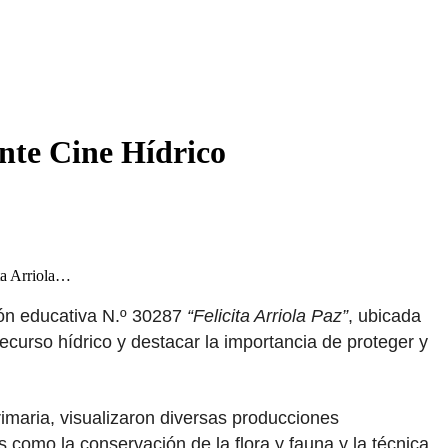
ante Cine Hídrico
ta Arriola…
ción educativa N.º 30287
“Felicita Arriola Paz”
, ubicada
recurso hídrico y destacar la importancia de proteger y
primaria, visualizaron diversas producciones
 como la conservación de la flora y fauna y la técnica