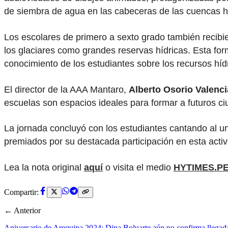
de siembra de agua en las cabeceras de las cuencas hid
Los escolares de primero a sexto grado también recibie
los glaciares como grandes reservas hídricas. Esta fo
conocimiento de los estudiantes sobre los recursos híd
El director de la AAA Mantaro,
Alberto Osorio Valenci
escuelas son espacios ideales para formar a futuros c
La jornada concluyó con los estudiantes cantando al u
premiados por su destacada participación en esta acti
Lea la nota original
aquí
o visita el medio
HYTIMES.P
Compartir:
← Anterior
Aniversario de Arequipa 2024: Dina Boluarte aún no confirma llegada