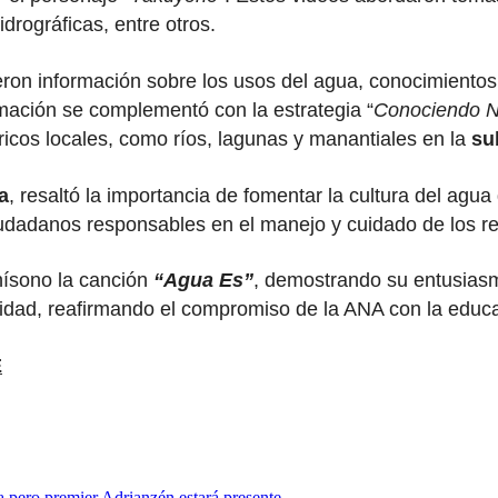
rográficas, entre otros.
ron información sobre los usos del agua, conocimientos 
rmación se complementó con la estrategia “
Conociendo N
ricos locales, como ríos, lagunas y manantiales en la
su
a
, resaltó la importancia de fomentar la cultura del ag
iudadanos responsables en el manejo y cuidado de los re
nísono la canción
“Agua Es”
, demostrando su entusias
vidad, reafirmando el compromiso de la ANA con la educa
E
 pero premier Adrianzén estará presente