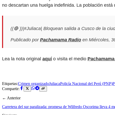
no descartan una huelga indefinida. La población está d
((🔴 ))|#Juliaca| Bloquean salida a Cusco de la ciu
Publicado por
Pachamama Radio
en Miércoles, 30
Lea la nota original
aquí
o visita el medio
Pachamama 
Etiquetas:
Crimen organizado
Juliaca
Policía Nacional del Perú (PNP)
P
Compartir:
← Anterior
Carretera del sur paralizada: promesa de Wilfredo Oscorima lleva 4 