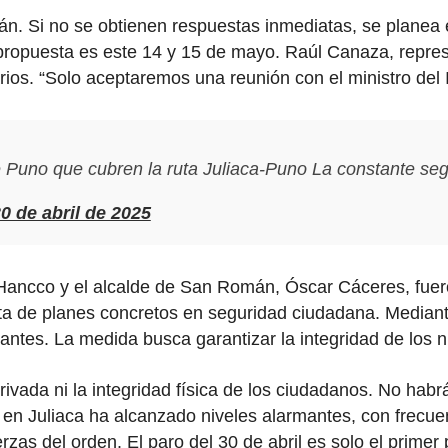
án. Si no se obtienen respuestas inmediatas, se planea 
la propuesta es este 14 y 15 de mayo. Raúl Canaza, repre
os. “Solo aceptaremos una reunión con el ministro del In
 de Puno que cubren la ruta Juliaca-Puno La constante s
0 de abril de 2025
Hancco y el alcalde de San Román, Óscar Cáceres, fuer
alta de planes concretos en seguridad ciudadana. Mediante
ntes. La medida busca garantizar la integridad de los n
privada ni la integridad física de los ciudadanos. No habr
 en Juliaca ha alcanzado niveles alarmantes, con frecue
rzas del orden. El paro del 30 de abril es solo el primer