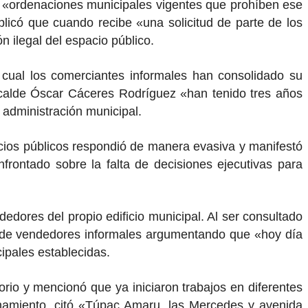
en «ordenaciones municipales vigentes que prohíben ese
xplicó que cuando recibe «una solicitud de parte de los
 ilegal del espacio público.
 cual los comerciantes informales han consolidado su
alcalde Óscar Cáceres Rodríguez «han tenido tres años
 administración municipal.
vicios públicos respondió de manera evasiva y manifestó
rontado sobre la falta de decisiones ejecutivas para
edores del propio edificio municipal. Al ser consultado
cia de vendedores informales argumentando que «hoy día
ipales establecidas.
rio y mencionó que ya iniciaron trabajos en diferentes
enamiento, citó «Túpac Amaru, las Mercedes y avenida