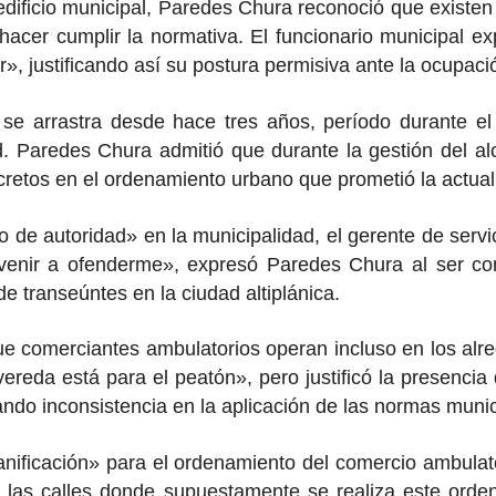
l edificio municipal, Paredes Chura reconoció que exist
hacer cumplir la normativa. El funcionario municipal e
 justificando así su postura permisiva ante la ocupación
 se arrastra desde hace tres años, período durante el
ad. Paredes Chura admitió que durante la gestión del 
ncretos en el ordenamiento urbano que prometió la actual
o de autoridad» en la municipalidad, el gerente de ser
enir a ofenderme», expresó Paredes Chura al ser conf
e transeúntes en la ciudad altiplánica.
e comerciantes ambulatorios operan incluso en los alred
 vereda está para el peatón», pero justificó la presen
ando inconsistencia en la aplicación de las normas munic
ificación» para el ordenamiento del comercio ambulato
ar las calles donde supuestamente se realiza este ord