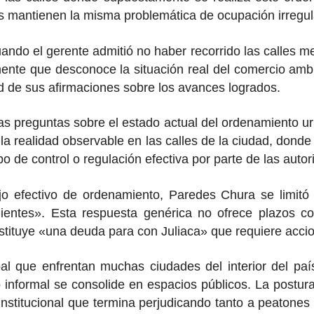
 mantienen la misma problemática de ocupación irregula
ando el gerente admitió no haber recorrido las calles me
ente que desconoce la situación real del comercio am
ad de sus afirmaciones sobre los avances logrados.
 las preguntas sobre el estado actual del ordenamiento
 la realidad observable en las calles de la ciudad, do
ipo de control o regulación efectiva por parte de las aut
bajo efectivo de ordenamiento, Paredes Chura se limi
entes». Esta respuesta genérica no ofrece plazos con
stituye «una deuda para con Juliaca» que requiere accio
pal que enfrentan muchas ciudades del interior del paí
o informal se consolide en espacios públicos. La postur
 institucional que termina perjudicando tanto a peaton