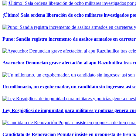
¡Último! Sala ordena liberación de ocho militares investigados 
Puno: Sandia registra incremento de asaltos armados en carreter
Ayacucho: Denuncian grave afectación al apu Razuhuillca tras c
Un millonario, un exgobernador, un candidato sin ingresos: así so
Ley Rospigliosi de impunidad para militares y policías genera cu
Candidato de Renovación Popular insiste en propuesta de tren pa