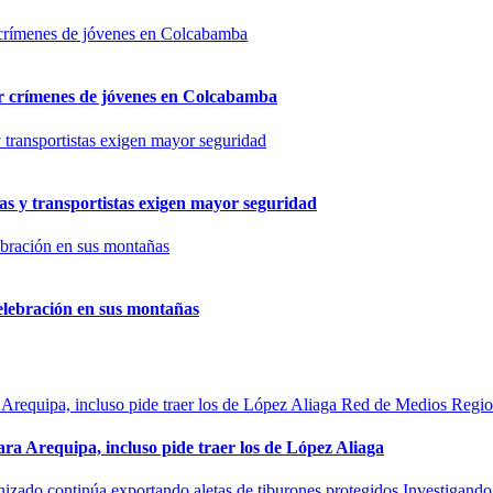
por crímenes de jóvenes en Colcabamba
as y transportistas exigen mayor seguridad
elebración en sus montañas
Red de Medios Regio
ra Arequipa, incluso pide traer los de López Aliaga
Investigando