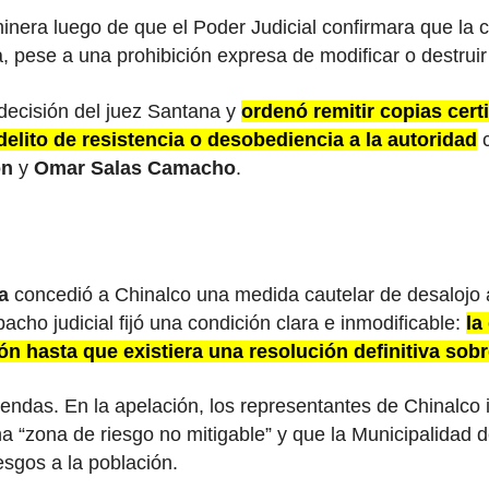
inera luego de que el Poder Judicial confirmara que la 
 pese a una prohibición expresa de modificar o destruir 
decisión del juez Santana y
ordenó remitir copias certi
elito de resistencia o desobediencia a la autoridad
c
ón
y
Omar Salas Camacho
.
a
concedió a Chinalco una medida cautelar de desalojo
ho judicial fijó una condición clara e inmodificable:
la
n hasta que existiera una resolución definitiva sobr
endas. En la apelación, los representantes de Chinalco i
a “zona de riesgo no mitigable” y que la Municipalidad 
sgos a la población.