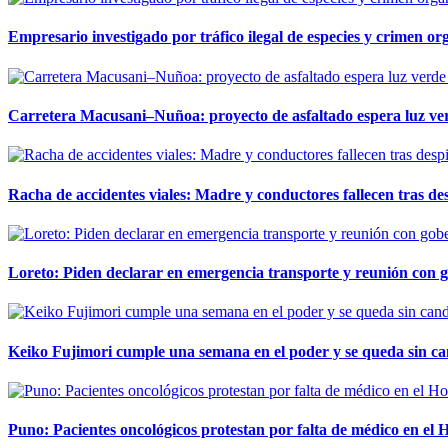
Empresario investigado por tráfico ilegal de especies y crimen o
Carretera Macusani–Nuñoa: proyecto de asfaltado espera luz ver
Racha de accidentes viales: Madre y conductores fallecen tras des
Loreto: Piden declarar en emergencia transporte y reunión con 
Keiko Fujimori cumple una semana en el poder y se queda sin ca
Puno: Pacientes oncológicos protestan por falta de médico en e