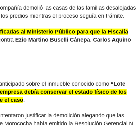
compañía demolió las casas de las familias desalojadas
los predios mientras el proceso seguía en trámite.
ficadas al Ministerio Público para que la Fiscalía
ontra
Ezio Martino Buselli Cánepa
,
Carlos Aquino
 anticipado sobre el inmueble conocido como
“Lote
 empresa debía conservar el estado físico de los
e el caso
.
ntentaron justificar la demolición alegando que las
de Morococha había emitido la Resolución Gerencial N.