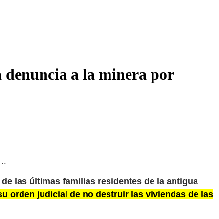
a denuncia a la minera por
es…
 de las últimas familias residentes de la antigua
u orden judicial de no destruir las viviendas de las