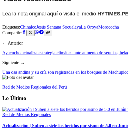
Lea la nota original
aquí
o visita el medio
HYTIMES.P
Etiquetas:
Chinalco
Jesús Santana Socualaya
La Oroya
Morococha
Compartir:
← Anterior
Ayacucho actualiza estrategia climática ante aumento de sequías, hela
Siguiente →
Una osa andina y su cría son registradas en los bosques de Machupicch
Red de Medios Regionales del Perú
Lo Último
Red de Medios Regionales
Actualización | Suben a siete los heridos por sismo de 5.0 en Juní