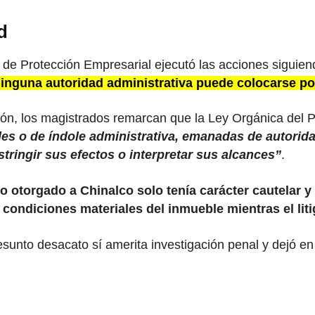
d
de Protección Empresarial ejecutó las acciones siguiend
nguna autoridad administrativa puede colocarse po
ón, los magistrados remarcan que la Ley Orgánica del Po
les o de índole administrativa, emanadas de autorid
tringir sus efectos o interpretar sus alcances”
.
jo otorgado a Chinalco solo tenía carácter cautelar 
as condiciones materiales del inmueble mientras el lit
presunto desacato sí amerita investigación penal y dejó 