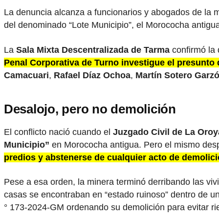
La denuncia alcanza a funcionarios y abogados de la m
del denominado “Lote Municipio”, el Morococha antigua,
La
Sala Mixta Descentralizada de Tarma
confirmó la 
Penal Corporativa de Turno investigue el presunto d
Camacuari
,
Rafael Díaz Ochoa
,
Martín Sotero Garz
Desalojo, pero no demolición
El conflicto nació cuando el
Juzgado Civil de La Oroy
Municipio”
en Morococha antigua. Pero el mismo despac
predios y abstenerse de cualquier acto de demolició
Pese a esa orden, la minera terminó derribando las vivi
casas se encontraban en “estado ruinoso” dentro de un
° 173-2024-GM ordenando su demolición para evitar rie