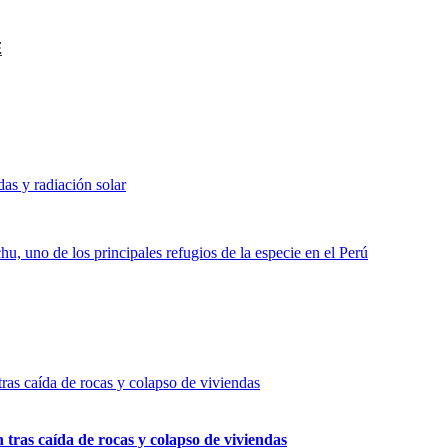
E
das y radiación solar
u, uno de los principales refugios de la especie en el Perú
n tras caída de rocas y colapso de viviendas