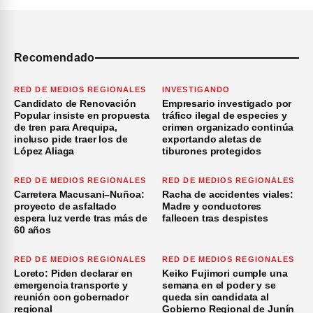
Recomendado
RED DE MEDIOS REGIONALES
INVESTIGANDO
Candidato de Renovación
Empresario investigado por
Popular insiste en propuesta
tráfico ilegal de especies y
de tren para Arequipa,
crimen organizado continúa
incluso pide traer los de
exportando aletas de
López Aliaga
tiburones protegidos
RED DE MEDIOS REGIONALES
RED DE MEDIOS REGIONALES
Carretera Macusani–Nuñoa:
Racha de accidentes viales:
proyecto de asfaltado
Madre y conductores
espera luz verde tras más de
fallecen tras despistes
60 años
RED DE MEDIOS REGIONALES
RED DE MEDIOS REGIONALES
Loreto: Piden declarar en
Keiko Fujimori cumple una
emergencia transporte y
semana en el poder y se
reunión con gobernador
queda sin candidata al
regional
Gobierno Regional de Junín