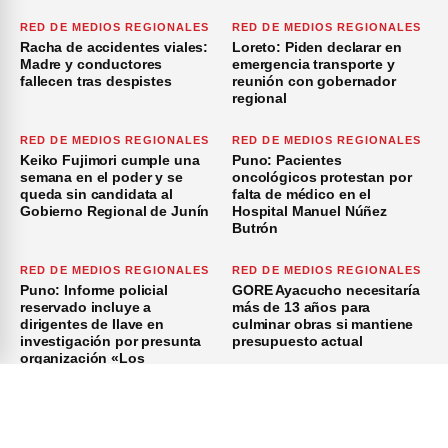
RED DE MEDIOS REGIONALES
RED DE MEDIOS REGIONALES
Racha de accidentes viales:
Loreto: Piden declarar en
Madre y conductores
emergencia transporte y
fallecen tras despistes
reunión con gobernador
regional
RED DE MEDIOS REGIONALES
RED DE MEDIOS REGIONALES
Keiko Fujimori cumple una
Puno: Pacientes
semana en el poder y se
oncológicos protestan por
queda sin candidata al
falta de médico en el
Gobierno Regional de Junín
Hospital Manuel Núñez
Butrón
RED DE MEDIOS REGIONALES
RED DE MEDIOS REGIONALES
Puno: Informe policial
GORE Ayacucho necesitaría
reservado incluye a
más de 13 años para
dirigentes de Ilave en
culminar obras si mantiene
investigación por presunta
presupuesto actual
organización «Los
Azuzadores del Sur»
×