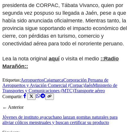
presidenta de CORPAC, Tábata Vivanco, quien por
segunda vez pospuso su llegada a Jaén, pese a que
había sido anunciada oficialmente. Mientras tanto, la
provincia sigue soportando el impacto económico del
cierre, con pérdidas en turismo, comercio y
conectividad aérea para todo el nororiente peruano.
Lea la nota original
aquí
o visita el medio
::Radio
Marañón::
Etiquetas:
Aeropuertos
Cajamarca
Corporación Peruana de
Aeropuertos y Aviación Comercial (Corpac)
Jaén
Ministerio de
Transportes y Comunicaciones (MTC)
Transporte aéreo
Compartir:
← Anterior
Jóvenes de instituto ayacuchano lanzan gomitas naturales para
aliviar cólicos menstruales y buscan certificar su producto