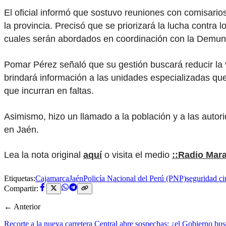
El oficial informó que sostuvo reuniones con comisarios 
la provincia. Precisó que se priorizará la lucha contra 
cuales serán abordados en coordinación con la Demuna 
Pomar Pérez señaló que su gestión buscará reducir la 
brindará información a las unidades especializadas que
que incurran en faltas.
Asimismo, hizo un llamado a la población y a las autor
en Jaén.
Lea la nota original
aquí
o visita el medio
::Radio Mar
Etiquetas:
Cajamarca
Jaén
Policía Nacional del Perú (PNP)
seguridad c
Compartir:
← Anterior
Recorte a la nueva carretera Central abre sospechas: ¿el Gobierno bus