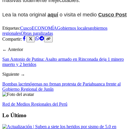
masivas totalmente inejecutables.
Lea la nota original
aquí
o visita el medio
Cusco Post
Etiquetas:
Cusco
ECONOMÍA
Gobiernos locales
gobiernos
regionales
Obras paralizadas
Compartir:
← Anterior
San Antonio de Putina: Asalto armado en Rinconada deja 1 minero
muerto y 2 heridos
Siguiente →
Bombas lacrimógenas no frenan protesta de Pariahuanca frente al
Gobierno Regional de Junín
Red de Medios Regionales del Perú
Lo Último