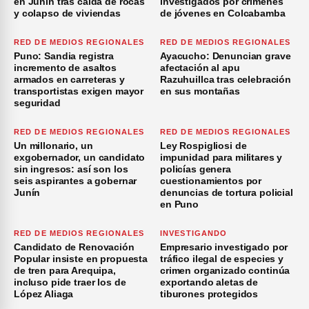
en Junín tras caída de rocas
investigados por crímenes
y colapso de viviendas
de jóvenes en Colcabamba
RED DE MEDIOS REGIONALES
RED DE MEDIOS REGIONALES
Puno: Sandia registra
Ayacucho: Denuncian grave
incremento de asaltos
afectación al apu
armados en carreteras y
Razuhuillca tras celebración
transportistas exigen mayor
en sus montañas
seguridad
RED DE MEDIOS REGIONALES
RED DE MEDIOS REGIONALES
Un millonario, un
Ley Rospigliosi de
exgobernador, un candidato
impunidad para militares y
sin ingresos: así son los
policías genera
seis aspirantes a gobernar
cuestionamientos por
Junín
denuncias de tortura policial
en Puno
RED DE MEDIOS REGIONALES
INVESTIGANDO
Candidato de Renovación
Empresario investigado por
Popular insiste en propuesta
tráfico ilegal de especies y
de tren para Arequipa,
crimen organizado continúa
incluso pide traer los de
exportando aletas de
López Aliaga
tiburones protegidos