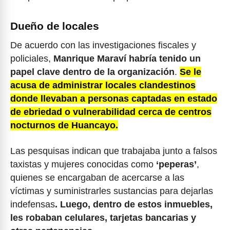
Dueño de locales
De acuerdo con las investigaciones fiscales y
policiales,
Manrique Maraví habría tenido un
papel clave dentro de la organización
.
Se le
acusa de administrar locales clandestinos
donde llevaban a personas captadas en estado
de ebriedad o vulnerabilidad cerca de centros
nocturnos de Huancayo.
Las pesquisas indican que trabajaba junto a falsos
taxistas y mujeres conocidas como
‘peperas’
,
quienes se encargaban de acercarse a las
víctimas y suministrarles sustancias para dejarlas
indefensas
. Luego, dentro de estos inmuebles,
les robaban celulares, tarjetas bancarias y