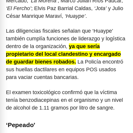
Mercado,
‘La Morena’
; Marco Julián Ríos Paucar,
‘El Fercho’
; Elvis Paz Barrial Caldas,
‘Jota’
y Julio
César Manrique Maraví,
‘Huaype’
.
Las diligencias fiscales señalan que ‘Huaype’
también cumplía funciones de liderazgo y logística
dentro de la organización,
ya que sería
propietario del local clandestino y encargado
de guardar bienes robados.
La Policía encontró
sus huellas dactilares en equipos POS usados
para vaciar cuentas bancarias.
El examen toxicológico confirmó que la víctima
tenía benzodiacepinas en el organismo y un nivel
de alcohol de 1.11 gramos por litro de sangre.
‘Pepeado’