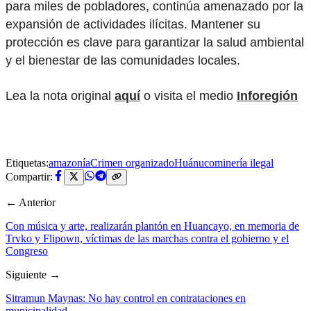
para miles de pobladores, continúa amenazado por la
expansión de actividades ilícitas. Mantener su
protección es clave para garantizar la salud ambiental
y el bienestar de las comunidades locales.
Lea la nota original
aquí
o visita el medio
Inforegión
Etiquetas:
amazonía
Crimen organizado
Huánuco
minería ilegal
Compartir:
← Anterior
Con música y arte, realizarán plantón en Huancayo, en memoria de
Trvko y Flipown, víctimas de las marchas contra el gobierno y el
Congreso
Siguiente →
Sitramun Maynas: No hay control en contrataciones en
municipalidad