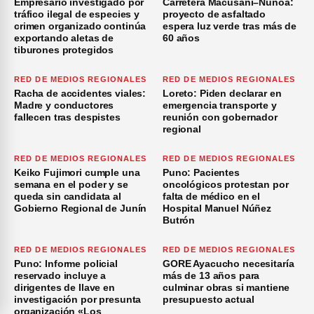
Empresario investigado por
Carretera Macusani–Nuñoa:
tráfico ilegal de especies y
proyecto de asfaltado
crimen organizado continúa
espera luz verde tras más de
exportando aletas de
60 años
tiburones protegidos
RED DE MEDIOS REGIONALES
RED DE MEDIOS REGIONALES
Racha de accidentes viales:
Loreto: Piden declarar en
Madre y conductores
emergencia transporte y
fallecen tras despistes
reunión con gobernador
regional
RED DE MEDIOS REGIONALES
RED DE MEDIOS REGIONALES
Keiko Fujimori cumple una
Puno: Pacientes
semana en el poder y se
oncológicos protestan por
queda sin candidata al
falta de médico en el
Gobierno Regional de Junín
Hospital Manuel Núñez
Butrón
RED DE MEDIOS REGIONALES
RED DE MEDIOS REGIONALES
Puno: Informe policial
GORE Ayacucho necesitaría
reservado incluye a
más de 13 años para
dirigentes de Ilave en
culminar obras si mantiene
investigación por presunta
presupuesto actual
organización «Los