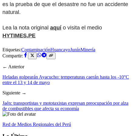
es la prueba de que el desastre no fue un accidente
natural.
Lea la nota original
aquí
o visita el medio
HYTIMES.PE
Etiquetas:
Contaminación
Huancayo
Junín
Minería
Compartir:
← Anterior
Heladas golpearán Ayacucho: temperaturas caerán hasta los -10°C
entre el 13 y 14 de mayo
Siguiente →
Jaén: transportistas y mototaxistas expresan preocupación por alza
de combustibles que afecta su economía
Red de Medios Regionales del Perú