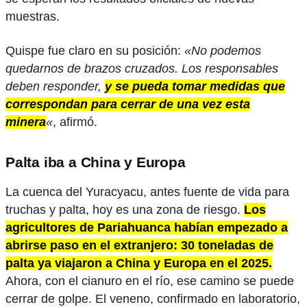
muestras.
Quispe fue claro en su posición:
«No podemos
quedarnos de brazos cruzados. Los responsables
deben responder,
y se pueda tomar medidas que
correspondan para cerrar de una vez esta
minera
«
, afirmó.
Palta iba a China y Europa
La cuenca del Yuracyacu, antes fuente de vida para
truchas y palta, hoy es una zona de riesgo.
Los
agricultores de Pariahuanca habían empezado a
abrirse paso en el extranjero: 30 toneladas de
palta ya viajaron a China y Europa en el 2025.
Ahora, con el cianuro en el río, ese camino se puede
cerrar de golpe. El veneno, confirmado en laboratorio,