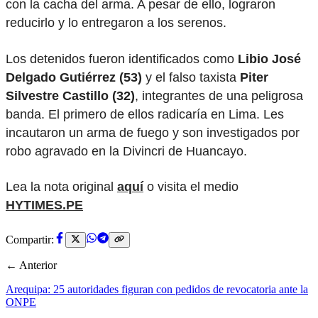
con la cacha del arma. A pesar de ello, lograron
reducirlo y lo entregaron a los serenos.
Los detenidos fueron identificados como
Libio José
Delgado Gutiérrez (53)
y el falso taxista
Piter
Silvestre Castillo (32)
, integrantes de una peligrosa
banda. El primero de ellos radicaría en Lima. Les
incautaron un arma de fuego y son investigados por
robo agravado en la Divincri de Huancayo.
Lea la nota original
aquí
o visita el medio
HYTIMES.PE
Compartir:
← Anterior
Arequipa: 25 autoridades figuran con pedidos de revocatoria ante la
ONPE