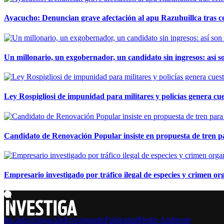
Ayacucho: Denuncian grave afectación al apu Razuhuillca tras c
Un millonario, un exgobernador, un candidato sin ingresos: así so
Ley Rospigliosi de impunidad para militares y policías genera cu
Candidato de Renovación Popular insiste en propuesta de tren pa
Empresario investigado por tráfico ilegal de especies y crimen o
Inicio
Investigación
Investigando
Publicidad
Medio Ambiente