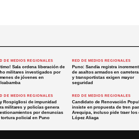
D DE MEDIOS REGIONALES
RED DE MEDIOS REGIONALES
ltimo! Sala ordena liberación de
Puno: Sandia registra incremen
ho militares investigados por
de asaltos armados en carretera
ímenes de jóvenes en
y transportistas exigen mayor
lcabamba
seguridad
D DE MEDIOS REGIONALES
RED DE MEDIOS REGIONALES
y Rospigliosi de impunidad
Candidato de Renovación Popul
ra militares y policías genera
insiste en propuesta de tren par
estionamientos por denuncias
Arequipa, incluso pide traer los
 tortura policial en Puno
López Aliaga