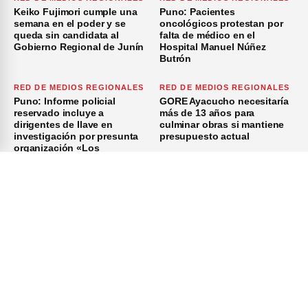
Keiko Fujimori cumple una
Puno: Pacientes
semana en el poder y se
oncológicos protestan por
queda sin candidata al
falta de médico en el
Gobierno Regional de Junín
Hospital Manuel Núñez
Butrón
RED DE MEDIOS REGIONALES
RED DE MEDIOS REGIONALES
Puno: Informe policial
GORE Ayacucho necesitaría
reservado incluye a
más de 13 años para
dirigentes de Ilave en
culminar obras si mantiene
investigación por presunta
presupuesto actual
organización «Los
Azuzadores del Sur»
×
Inicio
Investigación
Investigando
Publicidad
Medio Ambiente
© 2026 Investiga - Todos los Derechos Reservados.