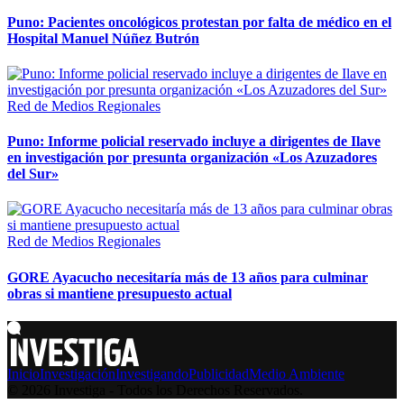
Puno: Pacientes oncológicos protestan por falta de médico en el
Hospital Manuel Núñez Butrón
Red de Medios Regionales
Puno: Informe policial reservado incluye a dirigentes de Ilave
en investigación por presunta organización «Los Azuzadores
del Sur»
Red de Medios Regionales
GORE Ayacucho necesitaría más de 13 años para culminar
obras si mantiene presupuesto actual
Inicio
Investigación
Investigando
Publicidad
Medio Ambiente
© 2026 Investiga - Todos los Derechos Reservados.