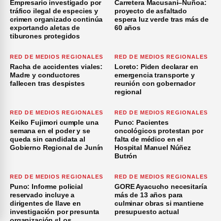
Empresario investigado por
Carretera Macusani–Nuñoa:
tráfico ilegal de especies y
proyecto de asfaltado
crimen organizado continúa
espera luz verde tras más de
exportando aletas de
60 años
tiburones protegidos
RED DE MEDIOS REGIONALES
RED DE MEDIOS REGIONALES
Racha de accidentes viales:
Loreto: Piden declarar en
Madre y conductores
emergencia transporte y
fallecen tras despistes
reunión con gobernador
regional
RED DE MEDIOS REGIONALES
RED DE MEDIOS REGIONALES
Keiko Fujimori cumple una
Puno: Pacientes
semana en el poder y se
oncológicos protestan por
queda sin candidata al
falta de médico en el
Gobierno Regional de Junín
Hospital Manuel Núñez
Butrón
RED DE MEDIOS REGIONALES
RED DE MEDIOS REGIONALES
Puno: Informe policial
GORE Ayacucho necesitaría
reservado incluye a
más de 13 años para
dirigentes de Ilave en
culminar obras si mantiene
investigación por presunta
presupuesto actual
organización «Los