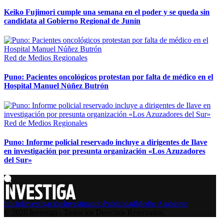
Keiko Fujimori cumple una semana en el poder y se queda sin
candidata al Gobierno Regional de Junín
Red de Medios Regionales
Puno: Pacientes oncológicos protestan por falta de médico en el
Hospital Manuel Núñez Butrón
Red de Medios Regionales
Puno: Informe policial reservado incluye a dirigentes de Ilave
en investigación por presunta organización «Los Azuzadores
del Sur»
Inicio
Investigación
Investigando
Publicidad
Medio Ambiente
© 2026 Investiga - Todos los Derechos Reservados.