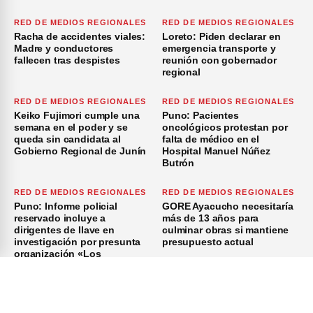
RED DE MEDIOS REGIONALES
RED DE MEDIOS REGIONALES
Racha de accidentes viales:
Loreto: Piden declarar en
Madre y conductores
emergencia transporte y
fallecen tras despistes
reunión con gobernador
regional
RED DE MEDIOS REGIONALES
RED DE MEDIOS REGIONALES
Keiko Fujimori cumple una
Puno: Pacientes
semana en el poder y se
oncológicos protestan por
queda sin candidata al
falta de médico en el
Gobierno Regional de Junín
Hospital Manuel Núñez
Butrón
RED DE MEDIOS REGIONALES
RED DE MEDIOS REGIONALES
Puno: Informe policial
GORE Ayacucho necesitaría
reservado incluye a
más de 13 años para
dirigentes de Ilave en
culminar obras si mantiene
investigación por presunta
presupuesto actual
organización «Los
Azuzadores del Sur»
×