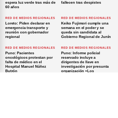
espera luz verde tras más de
fallecen tras despistes
60 años
RED DE MEDIOS REGIONALES
RED DE MEDIOS REGIONALES
Loreto: Piden declarar en
Keiko Fujimori cumple una
emergencia transporte y
semana en el poder y se
reunión con gobernador
queda sin candidata al
regional
Gobierno Regional de Junín
RED DE MEDIOS REGIONALES
RED DE MEDIOS REGIONALES
Puno: Pacientes
Puno: Informe policial
oncológicos protestan por
reservado incluye a
falta de médico en el
dirigentes de Ilave en
Hospital Manuel Núñez
investigación por presunta
Butrón
organización «Los
Azuzadores del Sur»
×
Inicio
Investigación
Investigando
Publicidad
Medio Ambiente