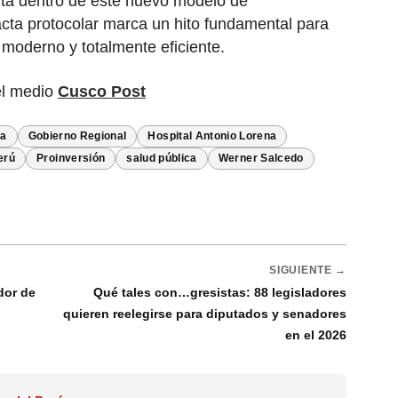
luta dentro de este nuevo modelo de
acta protocolar marca un hito fundamental para
 moderno y totalmente eficiente.
el medio
Cusco Post
ia
Gobierno Regional
Hospital Antonio Lorena
erú
Proinversión
salud pública
Werner Salcedo
SIGUIENTE →
dor de
Qué tales con…gresistas: 88 legisladores
quieren reelegirse para diputados y senadores
en el 2026