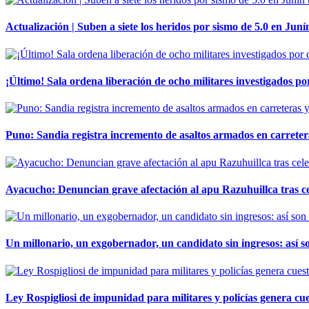
Actualización | Suben a siete los heridos por sismo de 5.0 en Juní
¡Último! Sala ordena liberación de ocho militares investigados 
Puno: Sandia registra incremento de asaltos armados en carreter
Ayacucho: Denuncian grave afectación al apu Razuhuillca tras c
Un millonario, un exgobernador, un candidato sin ingresos: así so
Ley Rospigliosi de impunidad para militares y policías genera cu