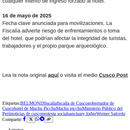
cualquier intento de ingreso forzado al hotel.
16 de mayo de 2025
Fecha clave anunciada para movilizaciones. La
Fiscalía advierte riesgo de enfrentamientos o toma
del hotel, que podrían afectar la integridad de turistas,
trabajadores y el propio parque arqueológico.
Lea la nota original
aquí
o visita el medio
Cusco Post
Etiquetas:
BELMOND
fiscalía
fiscalía de Cusco
gobernador de
Cusco
hotel de Machu Picchu
Machu picchu
Ministerio Público del
Perú
noticias de cusco
protesta social
sanctuary lodge
Werner Salcedo
Compartir:
← Anterior