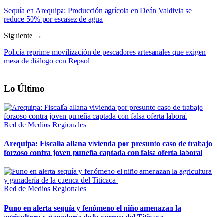
Sequía en Arequipa: Producción agrícola en Deán Valdivia se
reduce 50% por escasez de agua
Siguiente →
Policía reprime movilización de pescadores artesanales que exigen
mesa de diálogo con Repsol
Lo Último
Red de Medios Regionales
Arequipa: Fiscalía allana vivienda por presunto caso de trabajo
forzoso contra joven puneña captada con falsa oferta laboral
Red de Medios Regionales
Puno en alerta sequía y fenómeno el niño amenazan la
agricultura y ganadería de la cuenca del Titicaca