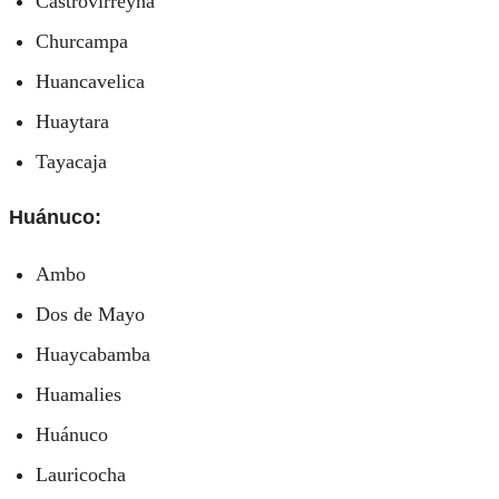
Castrovirreyna
Churcampa
Huancavelica
Huaytara
Tayacaja
Huánuco:
Ambo
Dos de Mayo
Huaycabamba
Huamalies
Huánuco
Lauricocha