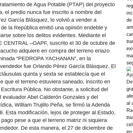
 Tratamiento de Agua Potable (PTAP) del proyecto
, el predio nunca fue inscrito a nombre del
ez García Blásquez, lo volvió a vender a
l de la República emitió una opinión endeble y
rse sobre los delitos evidentes. Mediante el
 CENTRAL –OAPF, suscrito el 30 de octubre de
yacucho adquiere en compra del terreno eriazo
nominada “PEDROPA YACHANAN”, en la
endedor fue Orlando Pérez García Blásquez. El
 cláusulas quinta y sexta se establecía que el
e que el terreno estuviera saneado, inscrito en
critura Pública. No obstante, a solicitud del
del evaluador Abel Calderón Gonzales y del
dica, William Trujillo Peña, se firmó la Adenda
. Esta modificación, lejos de proteger al Estado,
l pago pese a que el terreno matriz ni siquiera
endedor. De esta manera, el 27 de diciembre de