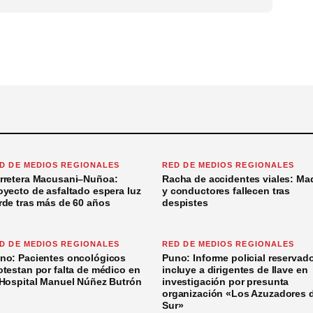
D DE MEDIOS REGIONALES
RED DE MEDIOS REGIONALES
rretera Macusani–Nuñoa:
Racha de accidentes viales: Ma
oyecto de asfaltado espera luz
y conductores fallecen tras
rde tras más de 60 años
despistes
D DE MEDIOS REGIONALES
RED DE MEDIOS REGIONALES
no: Pacientes oncológicos
Puno: Informe policial reservad
otestan por falta de médico en
incluye a dirigentes de Ilave en
 Hospital Manuel Núñez Butrón
investigación por presunta
organización «Los Azuzadores 
Sur»