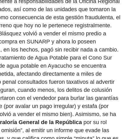
mente a responsabilidades de la Oficina Regional
ados, así como de las unidades que tomaron la
Como consecuencia de esta gestión fraudulenta, el
reno que hoy no le pertenece registralmente.
lásquez volvió a vender el mismo predio a
su compra en SUNARP y ahora lo poseen
, en los hechos, pagó sin recibir nada a cambio.
Tratamiento de Agua Potable para el Cono Sur
o de agua potable en Ayacucho se encuentra
etida, afectando directamente a miles de
 penal consultados fueron taxativos al advertir
iguran, cuando menos, los delitos de colusión
rtaron con el vendedor para burlar las garantías
 (por avalar un pago irregular) y estafa (por
volvió a vender el mismo bien). Asimismo, se ha
aloría General de la República
por su rol
 omisión”, al emitir un informe que evade las
es, y que califica como simple “minuta” lo que es