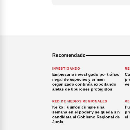
Recomendado
INVESTIGANDO
RE
Empresario investigado por tráfico
Ca
ilegal de especies y crimen
pr
organizado continúa exportando
ve
aletas de tiburones protegidos
RED DE MEDIOS REGIONALES
RE
Keiko Fujimori cumple una
Pu
semana en el poder y se queda sin
pr
candidata al Gobierno Regional de
el
Junín