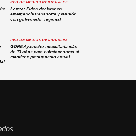
RED DE MEDIOS REGIONALES
dre
Loreto: Piden declarar en
emergencia transporte y reunión
con gobernador regional
RED DE MEDIOS REGIONALES
o
GORE Ayacucho necesitaría más
de 13 años para culminar obras si
mantiene presupuesto actual
del
ados.