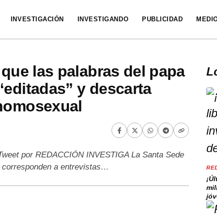
INVESTIGACIÓN
INVESTIGANDO
PUBLICIDAD
MEDI
 que las palabras del papa
L
“editadas” y descarta
 homosexual
r Tweet por REDACCIÓN INVESTIGA La Santa Sede
ce corresponden a entrevistas…
RE
¡Úl
mil
jó