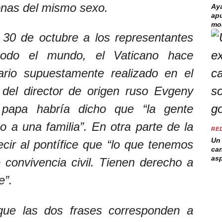
onas del mismo sexo.
Aya
apu
mo
 30 de octubre a los representantes
todo el mundo, el Vaticano hace
ario supuestamente realizado en el
del director de origen ruso Evgeny
 papa habría dicho que “la gente
 a una familia”. En otra parte de la
RE
Un 
ecir al pontífice que “lo que tenemos
can
asp
convivencia civil. Tienen derecho a
e”.
que las dos frases corresponden a