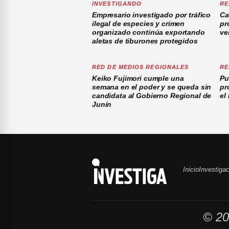
INVESTIGANDO
RE
Empresario investigado por tráfico
Ca
ilegal de especies y crimen
pr
organizado continúa exportando
ve
aletas de tiburones protegidos
RED DE MEDIOS REGIONALES
RE
Keiko Fujimori cumple una
Pu
semana en el poder y se queda sin
pr
candidata al Gobierno Regional de
el
Junín
Inicio
Investiga
© 20