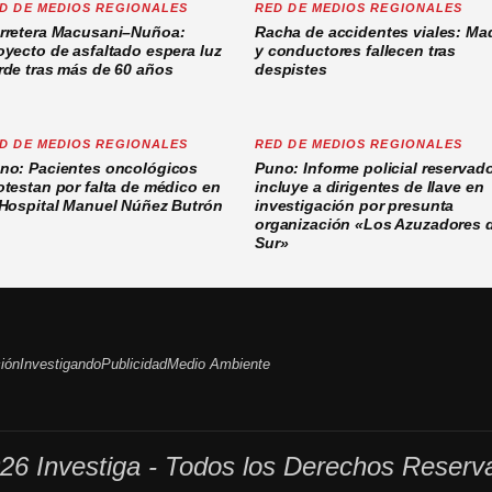
D DE MEDIOS REGIONALES
RED DE MEDIOS REGIONALES
rretera Macusani–Nuñoa:
Racha de accidentes viales: Ma
oyecto de asfaltado espera luz
y conductores fallecen tras
rde tras más de 60 años
despistes
D DE MEDIOS REGIONALES
RED DE MEDIOS REGIONALES
no: Pacientes oncológicos
Puno: Informe policial reservad
otestan por falta de médico en
incluye a dirigentes de Ilave en
 Hospital Manuel Núñez Butrón
investigación por presunta
organización «Los Azuzadores 
Sur»
ción
Investigando
Publicidad
Medio Ambiente
26 Investiga - Todos los Derechos Reserv