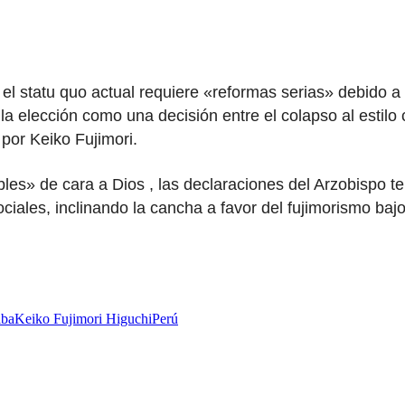
el statu quo actual requiere «reformas serias» debido a
ar la elección como una decisión entre el colapso al esti
 por Keiko Fujimori.
es» de cara a Dios , las declaraciones del Arzobispo te
ociales, inclinando la cancha a favor del fujimorismo ba
lba
Keiko Fujimori Higuchi
Perú