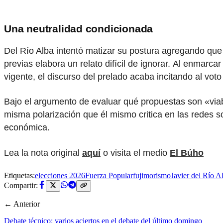
Una neutralidad condicionada
Del Río Alba intentó matizar su postura agregando que 
previas elabora un relato difícil de ignorar. Al enmarc
vigente, el discurso del prelado acaba incitando al voto
Bajo el argumento de evaluar qué propuestas son «viabl
misma polarización que él mismo critica en las redes s
económica.
Lea la nota original
aquí
o visita el medio
El Búho
Etiquetas:
elecciones 2026
Fuerza Popular
fujimorismo
Javier del Río A
Compartir:
← Anterior
Debate técnico: varios aciertos en el debate del último domingo