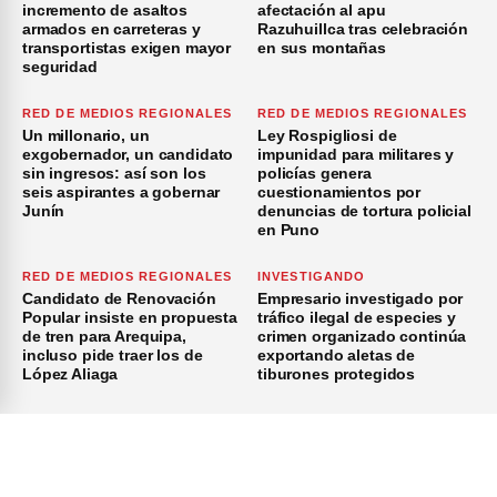
incremento de asaltos
afectación al apu
armados en carreteras y
Razuhuillca tras celebración
transportistas exigen mayor
en sus montañas
seguridad
RED DE MEDIOS REGIONALES
RED DE MEDIOS REGIONALES
Un millonario, un
Ley Rospigliosi de
exgobernador, un candidato
impunidad para militares y
sin ingresos: así son los
policías genera
seis aspirantes a gobernar
cuestionamientos por
Junín
denuncias de tortura policial
en Puno
RED DE MEDIOS REGIONALES
INVESTIGANDO
Candidato de Renovación
Empresario investigado por
Popular insiste en propuesta
tráfico ilegal de especies y
de tren para Arequipa,
crimen organizado continúa
incluso pide traer los de
exportando aletas de
López Aliaga
tiburones protegidos
×
Inicio
Investigación
Investigando