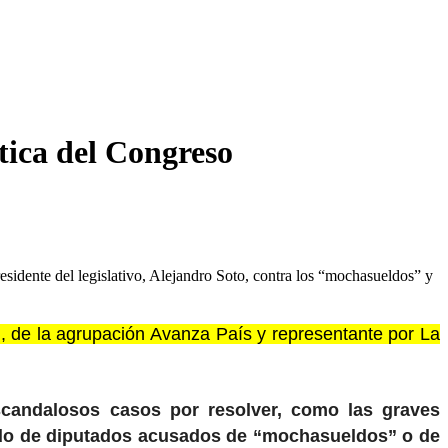
tica del Congreso
residente del legislativo, Alejandro Soto, contra los “mochasueldos” y
 de la agrupación Avanza País y representante por La
scandalosos casos por resolver, como las graves
stado de diputados acusados de “mochasueldos” o de