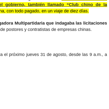
el gobierno, también llamado “Club chino de la
na, con todo pagado, en un viaje de diez días.
dora Multipartidaria que indagaba las licitaciones
 de postores y contratistas de empresas chinas.
a el próximo jueves 31 de agosto, desde las 9 a.m., a