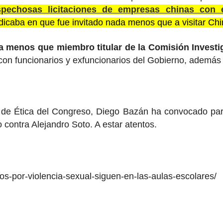
pechosas licitaciones de empresas chinas con 
adicaba en que fue invitado nada menos que a visitar Chi
 menos que miembro titular de la Comisión Investiga
 con funcionarios y exfuncionarios del Gobierno, además
 de Ética del Congreso, Diego Bazán ha convocado par
o contra Alejandro Soto. A estar atentos.
dos-por-violencia-sexual-siguen-en-las-aulas-escolares/