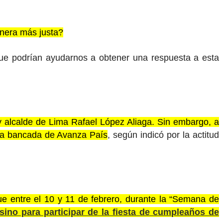
anera más justa?
 que podrían ayudarnos a obtener una respuesta a esta
y alcalde de Lima Rafael López Aliaga. Sin embargo, a
 la bancada de Avanza País
, según indicó por la actitud
e entre el 10 y 11 de febrero, durante la “Semana de
 sino para participar de la fiesta de cumpleaños de