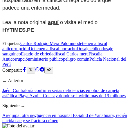
hospitalizado en la clínica Ortega debido a que
padece una enfermedad.
Lea la nota original
aquí
o visita el medio
HYTIMES.PE
Etiquetas:
Carlos Rodrigo Mera Palomino
detienen a fiscal
anticorrupción
Detienen a fiscal borracho
Dosaje etílico
dosaje
sanguíneo
Estado de ebriedad
fiscal Carlos mera
Fiscalía
Anticorrupción
ministerio público
peligro común
Policía Nacional del
Perú
Compartir:
← Anterior
Jaén: Contraloría confirma serias deficiencias en obra de carpeta
asfáltica Playa Azul – Colasay donde se invirtió más de 19 millones
Siguiente →
Arequipa: otra negligencia en hospital EsSalud de Yanahuara, recién
nacida cae y se fractura cráneo