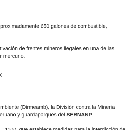
y aproximadamente 650 galones de combustible,
tivación de frentes mineros ilegales en una de las
r mercurio.
n)
Ambiente (Dirmeamb), la División contra la Minería
 Peruano y guardaparques del
SERNANP
.
.° 1100, que establece medidas para la interdicción de