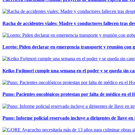
Racha de accidentes viales: Madre y conductores fallecen tras des
Loreto: Piden declarar en emergencia transporte y reunión con 
Keiko Fujimori cumple una semana en el poder y se queda sin ca
Puno: Pacientes oncológicos protestan por falta de médico en e
Puno: Informe policial reservado incluye a dirigentes de Ilave e