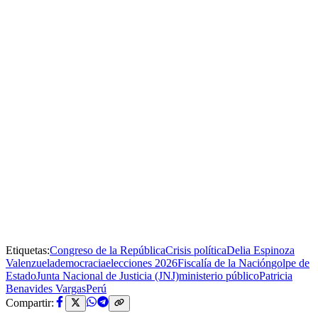
Etiquetas:
Congreso de la República
Crisis política
Delia Espinoza
Valenzuela
democracia
elecciones 2026
Fiscalía de la Nación
golpe de
Estado
Junta Nacional de Justicia (JNJ)
ministerio público
Patricia
Benavides Vargas
Perú
Compartir: