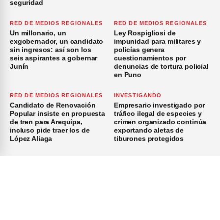
seguridad
RED DE MEDIOS REGIONALES
RED DE MEDIOS REGIONALES
Un millonario, un
Ley Rospigliosi de
exgobernador, un candidato
impunidad para militares y
sin ingresos: así son los
policías genera
seis aspirantes a gobernar
cuestionamientos por
Junín
denuncias de tortura policial
en Puno
RED DE MEDIOS REGIONALES
INVESTIGANDO
Candidato de Renovación
Empresario investigado por
Popular insiste en propuesta
tráfico ilegal de especies y
de tren para Arequipa,
crimen organizado continúa
incluso pide traer los de
exportando aletas de
López Aliaga
tiburones protegidos
×
Inicio
Investigación
Investigando
Publicidad
Medio Ambiente