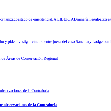
organizado
estado de emergencia
LA LIBERTAD
minería ilegal
pataz
se
 y pide investigar vínculo entre jueza del caso Sanctuary Lodge con
ión de Áreas de Conservación Regional
or observaciones de la Contraloría