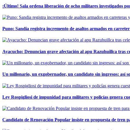
¡Último! Sala ordena liberación de ocho militares investigados 
Puno: Sandia registra incremento de asaltos armados en carreter
Ayacucho: Denuncian grave afectación al apu Razuhuillca tras c
Un millonario, un exgobernador, un candidato sin ingresos: así so
Ley Rospigliosi de impunidad para militares y policías genera cu
Candidato de Renovación Popular insiste en propuesta de tren pa