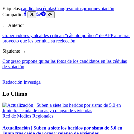
Etiquetas:
candidatos
cédulas
Congreso
fotos
propone
votación
Compartir:
← Anterior
Gobernadores y alcaldes critican “cálculo político” de APP al retirar
proyecto que les permitía su reelección
Siguiente →
Congreso propone quitar las fotos de los candidatos en las cédulas
de votación
Redacción Investiga
Lo Último
Red de Medios Regionales
Actualización | Suben a siete los heridos por sismo de 5.0 en
Junín tras caída de rocas y colapso de viviendas