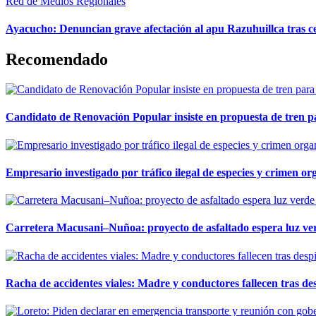
Red de Medios Regionales
Ayacucho: Denuncian grave afectación al apu Razuhuillca tras c
Recomendado
Candidato de Renovación Popular insiste en propuesta de tren pa
Empresario investigado por tráfico ilegal de especies y crimen o
Carretera Macusani–Nuñoa: proyecto de asfaltado espera luz ver
Racha de accidentes viales: Madre y conductores fallecen tras des