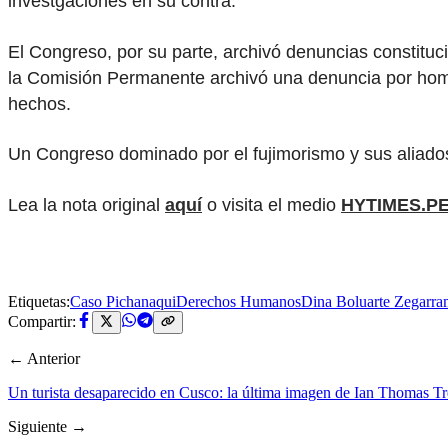
investgaciones en su contra.
El Congreso, por su parte, archivó denuncias constituc
la Comisión Permanente archivó una denuncia por homic
hechos.
Un Congreso dominado por el fujimorismo y sus aliado
Lea la nota original
aquí
o visita el medio
HYTIMES.P
Etiquetas:
Caso Pichanaqui
Derechos Humanos
Dina Boluarte Zegarra
Compartir:
← Anterior
Un turista desaparecido en Cusco: la última imagen de Ian Thomas Tr
Siguiente →