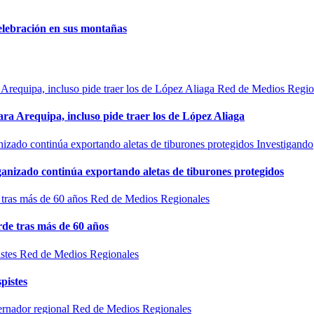
elebración en sus montañas
Red de Medios Regio
ra Arequipa, incluso pide traer los de López Aliaga
Investigando
rganizado continúa exportando aletas de tiburones protegidos
Red de Medios Regionales
de tras más de 60 años
Red de Medios Regionales
pistes
Red de Medios Regionales