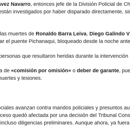
ávez Navarro
, entonces jefe de la División Policial 
están investigados por haber disparado directamente, si
 las muertes de
Ronaldo Barra Leiva
,
Diego Galindo V
rar el puente Pichanaqui, bloqueado desde la noche anter
ersonas que resultaron heridas durante la intervención p
ca de
«comisión por omisión»
o
deber de garante
, pue
muertes y lesiones.
ociales avanzan contra mandos policiales y presuntos au
oceso quedó afectada por una decisión del Tribunal Cons
ó incluso diligencias preliminares. Aunque ahora, ya fuer