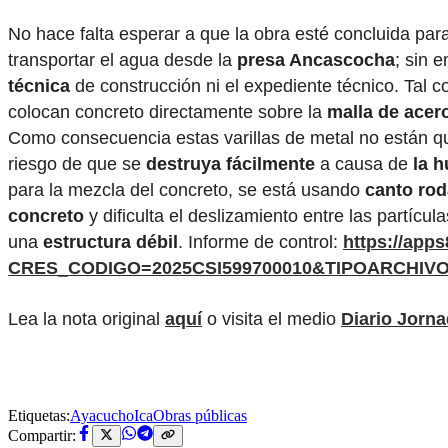
No hace falta esperar a que la obra esté concluida para 
transportar el agua desde la
presa Ancascocha
; sin 
técnica
de construcción ni el expediente técnico. Tal co
colocan concreto directamente sobre la
malla de acer
Como consecuencia estas varillas de metal no están
riesgo de que se
destruya fácilmente
a causa de
la 
para la mezcla del concreto, se está usando
canto ro
concreto
y dificulta el deslizamiento entre las partícu
una
estructura débil
. Informe de control:
https://app
CRES_CODIGO=2025CSI599700010&TIPOARCHIV
Lea la nota original
aquí
o visita el medio
Diario Jorn
Etiquetas:
Ayacucho
Ica
Obras públicas
Compartir: