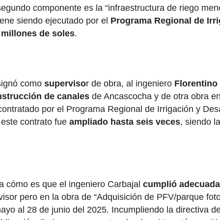
 segundo componente es la “infraestructura de riego meno
iene siendo ejecutado por el
Programa Regional de Irri
 millones de soles
.
esignó como
superviso
r de obra, al ingeniero
Florentino
strucción de canales
de Ancascocha y de otra obra en 
e contratado por el Programa Regional de Irrigación y Des
 este contrato fue
ampliado
hasta seis veces
, siendo l
ona cómo es que el ingeniero Carbajal
cumplió adecuad
or pero en la obra de “Adquisición de PFV/parque fotovolt
yo al 28 de junio del 2025. Incumpliendo la directiva del