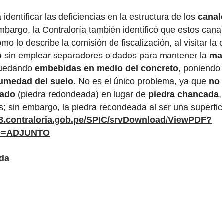
identificar las deficiencias en la estructura de los
canal
embargo, la Contraloría también identificó que estos ca
mo lo describe la comisión de fiscalización, al visitar la
o
sin emplear separadores o dados para mantener la
ma
 quedando
embebidas en medio del concreto
, poniendo 
humedad del suelo
. No es el único problema, ya que
no 
dado
(piedra redondeada) en lugar de
piedra chancada
las; sin embargo, la piedra redondeada al ser una superfic
s8.contraloria.gob.pe/SPIC/srvDownload/ViewPDF?
O=ADJUNTO
ada