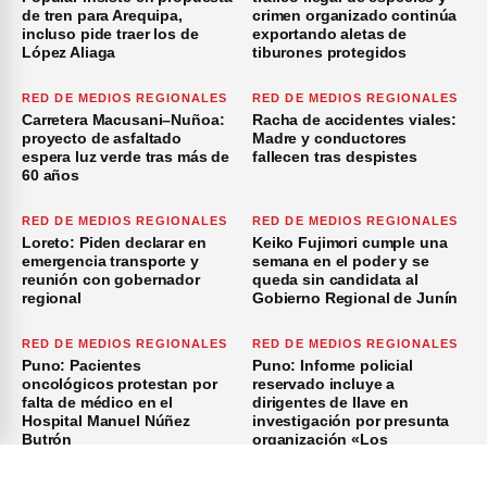
de tren para Arequipa,
crimen organizado continúa
incluso pide traer los de
exportando aletas de
López Aliaga
tiburones protegidos
RED DE MEDIOS REGIONALES
RED DE MEDIOS REGIONALES
Carretera Macusani–Nuñoa:
Racha de accidentes viales:
proyecto de asfaltado
Madre y conductores
espera luz verde tras más de
fallecen tras despistes
60 años
RED DE MEDIOS REGIONALES
RED DE MEDIOS REGIONALES
Loreto: Piden declarar en
Keiko Fujimori cumple una
emergencia transporte y
semana en el poder y se
reunión con gobernador
queda sin candidata al
regional
Gobierno Regional de Junín
RED DE MEDIOS REGIONALES
RED DE MEDIOS REGIONALES
Puno: Pacientes
Puno: Informe policial
oncológicos protestan por
reservado incluye a
falta de médico en el
dirigentes de Ilave en
Hospital Manuel Núñez
investigación por presunta
Butrón
organización «Los
Azuzadores del Sur»
×