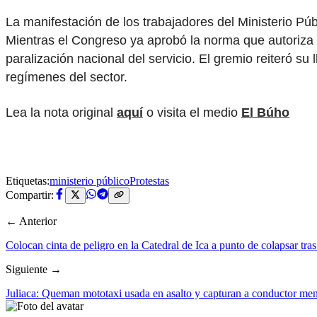
La manifestación de los trabajadores del Ministerio P
Mientras el Congreso ya aprobó la norma que autoriza el
paralización nacional del servicio. El gremio reiteró su
regímenes del sector.
Lea la nota original
aquí
o visita el medio
El Búho
Etiquetas:
ministerio público
Protestas
Compartir:
← Anterior
Colocan cinta de peligro en la Catedral de Ica a punto de colapsar tr
Siguiente →
Juliaca: Queman mototaxi usada en asalto y capturan a conductor me