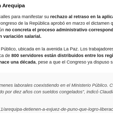
n Arequipa
calles para manifestar su
rechazo al retraso en la apli
 Congreso de la República aprobó en marzo el dictamen q
aún
no concreta el proceso administrativo correspond
 variación salarial.
io Público, ubicada en la avenida La Paz. Los trabajador
rca de
800 servidores están distribuidos entre los r
hace una década
, pese a que el Congreso ya dispuso s
ímenes laborales coexistiendo en el Ministerio Públic
 por diez años con sueldos congelados”,
indicó Claudi
11/arequipa-detienen-a-exjuez-de-puno-que-logro-libera