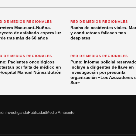
D DE MEDIOS REGIONALES
RED DE MEDIOS REGIONALES
rretera Macusani–Nuñoa:
Racha de accidentes viales: Ma
oyecto de asfaltado espera luz
y conductores fallecen tras
rde tras más de 60 años
despistes
D DE MEDIOS REGIONALES
RED DE MEDIOS REGIONALES
no: Pacientes oncológicos
Puno: Informe policial reservad
otestan por falta de médico en
incluye a dirigentes de Ilave en
 Hospital Manuel Núñez Butrón
investigación por presunta
organización «Los Azuzadores 
Sur»
ción
Investigando
Publicidad
Medio Ambiente