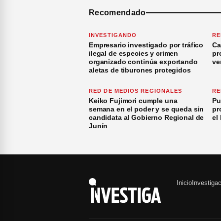
Recomendado
INVESTIGANDO
RE
Empresario investigado por tráfico
Ca
ilegal de especies y crimen
pr
organizado continúa exportando
ve
aletas de tiburones protegidos
RED DE MEDIOS REGIONALES
RE
Keiko Fujimori cumple una
Pu
semana en el poder y se queda sin
pr
candidata al Gobierno Regional de
el
Junín
Inicio
Investiga