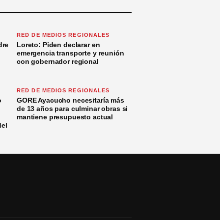
RED DE MEDIOS REGIONALES
dre
Loreto: Piden declarar en
emergencia transporte y reunión
con gobernador regional
RED DE MEDIOS REGIONALES
o
GORE Ayacucho necesitaría más
de 13 años para culminar obras si
mantiene presupuesto actual
del