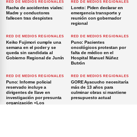
RED DE MEDIOS REGIONALES
RED DE MEDIOS REGIONALES
Racha de accidentes viales:
Loreto: Piden declarar en
Madre y conductores
emergencia transporte y
fallecen tras despistes
reunión con gobernador
regional
RED DE MEDIOS REGIONALES
RED DE MEDIOS REGIONALES
Keiko Fujimori cumple una
Puno: Pacientes
semana en el poder y se
oncológicos protestan por
queda sin candidata al
falta de médico en el
Gobierno Regional de Junín
Hospital Manuel Núñez
Butrón
RED DE MEDIOS REGIONALES
RED DE MEDIOS REGIONALES
Puno: Informe policial
GORE Ayacucho necesitaría
reservado incluye a
más de 13 años para
dirigentes de Ilave en
culminar obras si mantiene
investigación por presunta
presupuesto actual
organización «Los
Azuzadores del Sur»
×