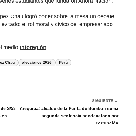
jóvenes estudiantes que fundaron Ahora Nación.
ópez Chau logró poner sobre la mesa un debate
vitado: el rol moral y cívico del empresariado
el medio
Inforegión
pez Chau
elecciones 2026
Perú
SIGUIENTE →
 de S/53
Arequipa: alcalde de la Punta de Bombón suma
s en
segunda sentencia condenatoria por
corrupción